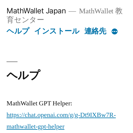
Skip
MathWallet Japan
MathWallet 教
to
育センター
content
ヘルプ
インストール
連絡先
ヘルプ
MathWallet GPT Helper:
https://chat.openai.com/g/g-Dt9IXBw7R-
mathwallet-gpt-helper